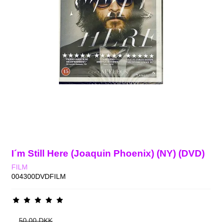
I´m Still Here (Joaquin Phoenix) (NY) (DVD)
FILM
004300DVDFILM
50,00 DKK