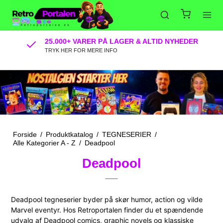
MÆNGDERABATTER PÅ MANGE PRODUKTER
TRYK HER FOR MERE INFO
Forside
/
Produktkatalog
/
TEGNESERIER
/
Alle Kategorier A - Z
/
Deadpool
Deadpool
Deadpool tegneserier byder på skør humor, action og vilde
Marvel eventyr. Hos Retroportalen finder du et spændende
udvalg af Deadpool comics, graphic novels og klassiske