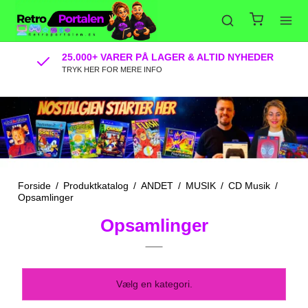
25.000+ VARER PÅ LAGER & ALTID NYHEDER
TRYK HER FOR MERE INFO
Forside
/
Produktkatalog
/
ANDET
/
MUSIK
/
CD Musik
/
Opsamlinger
Opsamlinger
Vælg en kategori.