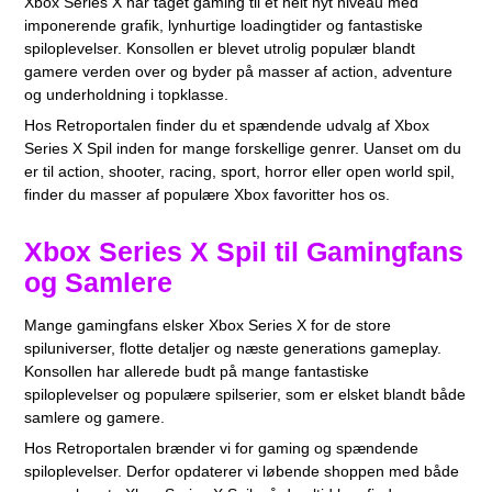
Xbox Series X har taget gaming til et helt nyt niveau med
imponerende grafik, lynhurtige loadingtider og fantastiske
spiloplevelser. Konsollen er blevet utrolig populær blandt
gamere verden over og byder på masser af action, adventure
og underholdning i topklasse.
Hos Retroportalen finder du et spændende udvalg af Xbox
Series X Spil inden for mange forskellige genrer. Uanset om du
er til action, shooter, racing, sport, horror eller open world spil,
finder du masser af populære Xbox favoritter hos os.
Xbox Series X Spil til Gamingfans
og Samlere
Mange gamingfans elsker Xbox Series X for de store
spiluniverser, flotte detaljer og næste generations gameplay.
Konsollen har allerede budt på mange fantastiske
spiloplevelser og populære spilserier, som er elsket blandt både
samlere og gamere.
Hos Retroportalen brænder vi for gaming og spændende
spiloplevelser. Derfor opdaterer vi løbende shoppen med både