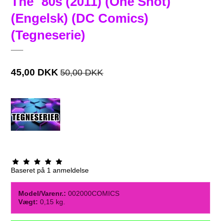
The ´80s (2011) (One Shot)
(Engelsk) (DC Comics)
(Tegneserie)
45,00 DKK
50,00 DKK
Baseret på
1
anmeldelse
Model/Varenr.:
002000COMICS
Vægt:
0,15
kg.