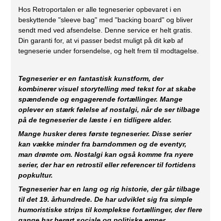
Hos Retroportalen er alle tegneserier opbevaret i en
beskyttende "sleeve bag" med "backing board" og bliver
sendt med ved afsendelse. Denne service er helt gratis.
Din garanti for, at vi passer bedst muligt på dit køb af
tegneserie under forsendelse, og helt frem til modtagelse.
Tegneserier er en fantastisk kunstform, der
kombinerer visuel storytelling med tekst for at skabe
spændende og engagerende fortællinger. Mange
oplever en stærk følelse af nostalgi, når de ser tilbage
på de tegneserier de læste i en tidligere alder.
Mange husker deres første tegneserier. Disse serier
kan vække minder fra barndommen og de eventyr,
man drømte om. Nostalgi kan også komme fra nyere
serier, der har en retrostil eller referencer til fortidens
popkultur.
Tegneserier har en lang og rig historie, der går tilbage
til det 19. århundrede. De har udviklet sig fra simple
humoristiske strips til komplekse fortællinger, der flere
gange har berørt sociale og politiske emner.