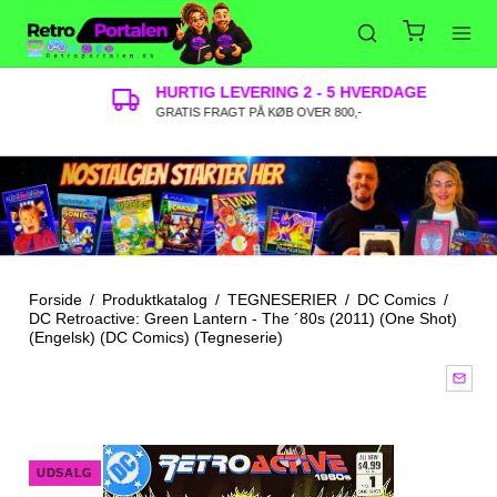
HURTIG LEVERING 2 - 5 HVERDAGE
GRATIS FRAGT PÅ KØB OVER 800,-
Forside
/
Produktkatalog
/
TEGNESERIER
/
DC Comics
/
DC Retroactive: Green Lantern - The ´80s (2011) (One Shot)
(Engelsk) (DC Comics) (Tegneserie)
UDSALG